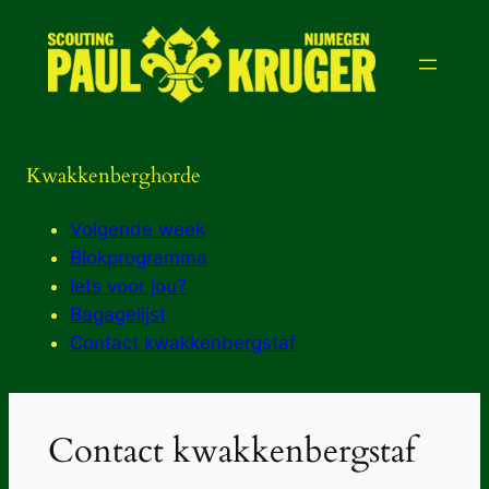
Ga
naar
de
inhoud
Kwakkenberghorde
Volgende week
Blokprogramma
Iets voor jou?
Bagagelijst
Contact kwakkenbergstaf
Contact kwakkenbergstaf