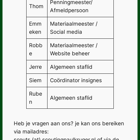
Penningmeester/
Thom
Afmeldpersoon
Emm
Materiaalmeester /
eken
Social media
Robb
Materiaalmeester /
e
Website beheer
Jerre
Algemeen staflid
Siem
Coördinator insignes
Rube
Algemeen staflid
n
Heb je vragen aan ons? je kan ons bereiken
via mailadres:
scouts (at) scoutingpaulkruger.nl of via de