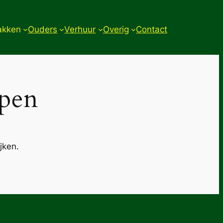
akken
Ouders
Verhuur
Overig
Contact
epen
jken.