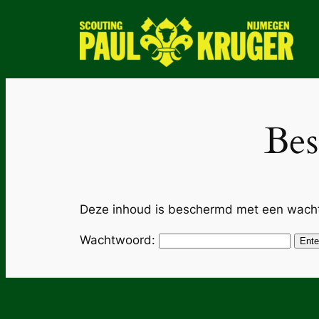
Ga
naar
de
inhoud
Bes
Deze inhoud is beschermd met een wachtw
Wachtwoord: